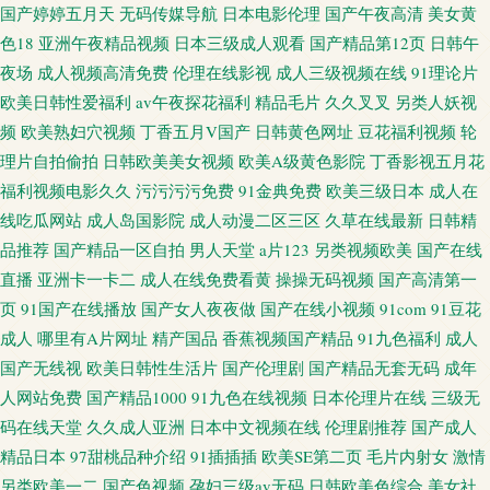
国产婷婷五月天
无码传媒导航
日本电影伦理
国产午夜高清
美女黄
色18
亚洲午夜精品视频
日本三级成人观看
国产精品第12页
日韩午
夜场
成人视频高清免费
伦理在线影视
成人三级视频在线
91理论片
欧美日韩性爱福利
av午夜探花福利
精品毛片
久久叉叉
另类人妖视
频
欧美熟妇穴视频
丁香五月V国产
日韩黄色网址
豆花福利视频
轮
理片自拍偷拍
日韩欧美美女视频
欧美A级黄色影院
丁香影视五月花
福利视频电影久久
污污污污免费
91金典免费
欧美三级日本
成人在
线吃瓜网站
成人岛国影院
成人动漫二区三区
久草在线最新
日韩精
品推荐
国产精品一区自拍
男人天堂
a片123
另类视频欧美
国产在线
直播
亚洲卡一卡二
成人在线免费看黄
操操无码视频
国产高清第一
页
91国产在线播放
国产女人夜夜做
国产在线小视频
91com
91豆花
成人
哪里有A片网址
精产国品
香蕉视频国产精品
91九色福利
成人
国产无线视
欧美日韩性生活片
国产伦理剧
国产精品无套无码
成年
人网站免费
国产精品1000
91九色在线视频
日本伦理片在线
三级无
码在线天堂
久久成人亚洲
日本中文视频在线
伦理剧推荐
国产成人
精品日本
97甜桃品种介绍
91插插插
欧美SE第二页
毛片内射女
激情
另类欧美一二
国产色视频
孕妇三级av无码
日韩欧美色综合
美女社