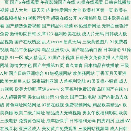
一页
国产ts在线观看
午夜影院国产在线
91操在线观看
日韩在线播放
视频
成人大片一级天天
内射性爱网址大全
欧美社区第一页
欧美在
线视频播放
91视频污污污
超碰在线公开
AV蜜桃吃瓜
日本欧美在线
看
国产精选免费视频
国产精品91视频
69热最新网址
无码白丝强行
免费
激情影院日韩
久草123
福利欧美在线
成人片无码
日韩成人极
品视频
国产在线诱惑
乱人xxxxx
超黄无码
三级黄色图片
91免费看
视频
精品午夜福利网
精品亚洲成a人
国产精品萌白酱
日本理论
91操
电影
91一区
成人精品无
91国产小视频
日韩美女免费直播
A片网站
网址
激情文学色
国产主播第37页
青久青青
日本精品在线播放
三级
A片
国产日韩亚洲综合
91短视频网站
欧美骚网站
丁香五月天亚洲
欧美大粗吊人妖
深夜福利亚洲
人兽福利导航
91叉叉操小骚逼
成人
18视频
欧美大鸡吧
草逼wwww
久草福利免费试看
岛国国产在线
91
人人超碰青青
美女白丝18禁
91肏比
国产三区电影
国产内射后入在
线
黄色网址网站网址
97超在线视
免费视频网站
精品欧美精品v
欧
美操碰
欧美二级片网址
精品成人无码视频
男女午夜福利影院
欧美
三级电影
免费黄色网址
成年版快手
日韩福利无码
四虎四房
亚洲AV
在线豆花
亚洲区成人
美女黄片免费观看
三级网站视频网
成人日韩