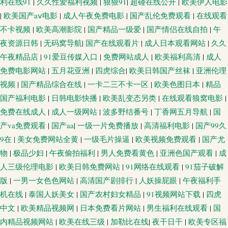
利在线91
|
久久性爱福利视频
|
狠狠91
|
超碰在线公开
|
欧美伊人电影
|
欧美国产aⅴ电影
|
成人午夜免费电影
|
国产乱伦免费观看
|
在线观看
不卡视频
|
欧美高潮影院
|
国产精品一级爱
|
国产情侣在线自拍
|
午
夜资源日韩
|
无码窝导航
|
国产在线观看片
|
成人日本观看网站
|
久久
午夜精品店
|
91爱豆传媒入口
|
免费网站成人
|
欧美福利高清
|
成人
免费电影网站
|
五月花亚洲
|
四虎综合
|
欧美日韩国产丝袜
|
亚洲伦理
视频
|
国产精品综合在线
|
一卡二三不卡一区
|
欧美色图日本
|
精品
国产福利电影
|
日韩电影快播
|
欧美乱变态另类
|
在线观看狼窝电影
|
免费在线成人
|
成人一级网站
|
波多野结番号
|
丁香网五月导航
|
国
产va免费观看
|
国产aa
|
一级一片免费播放
|
高清福利电影
|
国产99久
9在
|
美女免费网站全黄
|
一级毛片操逼
|
欧美视频免费观看
|
国产尤
物
|
极品少妇
|
午夜偷拍福利
|
男人免费看黄色
|
亚洲色国产观看
|
成
人三级伦理电影
|
欧美日韩免费网站
|
91网络在线观看
|
91茄子破解
版
|
一男一女色色网站
|
高清国产剧排行
|
人妖操屁眼
|
午夜福利手
机在线
|
泰国人妖美女
|
国产农村妇女精品
|
91视频网站下载
|
四虎
中文
|
欧美精品视频网
|
日本免费看片网站
|
男生福利在线观看
|
国
内精品视频网站
|
欧美在线三级
|
加勒比在线
|
夜干日干
|
欧美专区福