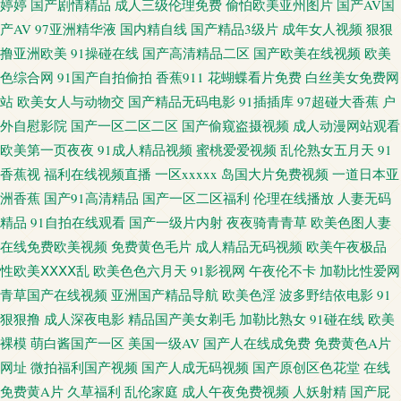
婷婷
国产剧情精品
成人三级伦理免费
偷怕欧美亚州图片
国产AV国
乱码在线观看 91国产精品探花视频 国产换妻久久91 五月天色社区 精品国产
产AV
97亚洲精华液
国内精自线
国产精品3级片
成年女人视频
狠狠
撸亚洲欧美
91操碰在线
国产高清精品二区
国产欧美在线视频
欧美
视色 影音先锋鲁丝 肏屄大香蕉 欧美伊人久久五月 91国产极品丝袜女 国产精
色综合网
91国产自拍偷拍
香蕉911
花蝴蝶看片免费
白丝美女免费网
站
欧美女人与动物交
国产精品无码电影
91插插库
97超碰大香蕉
户
品久久伊人 日韩综合视频专区 91九色乱 久草免费福利资源 五月涩涩婷婷 东
外自慰影院
国产一区二区二区
国产偷窥盗摄视频
成人动漫网站观看
欧美第一页夜夜
91成人精品视频
蜜桃爱爱视频
乱伦熟女五月天
91
京热AV网站导航 欧精产品6区 1024成人小说 www久久色com 探花综合网 91
香蕉视
福利在线视频直播
一区xxxxx
岛国大片免费视频
一道日本亚
洲香蕉
国产91高清精品
国产一区二区福利
伦理在线播放
人妻无码
老熟女视频 岛国福利社 国产嫩操99 51神马视频 大香蕉99va 男人天堂狠狠 一
精品
91自拍在线观看
国产一级片内射
夜夜骑青青草
欧美色图人妻
在线免费欧美视频
免费黄色毛片
成人精品无码视频
欧美午夜极品
本道大香蕉伊人5 国产精品婷婷精品 日韩123视频 91蜜桃传媒 国产成人社区
性欧美ⅩⅩⅩⅩ乱
欧美色色六月天
91影视网
午夜伦不卡
加勒比性爱网
亚洲精品五月婷婷 91桃色入口 欧美电影在线播放 91网址在线看视频 日韩精
青草国产在线视频
亚洲国产精品导航
欧美色淫
波多野结依电影
91
狠狠撸
成人深夜电影
精品国产美女剃毛
加勒比熟女
91碰在线
欧美
品无码网址 91精品国产孕妇 国产福利AV在线 色成人亚洲婷婷亚洲 91中文娱
裸模
萌白酱国产一区
美国一级AV
国产人在线成免费
免费黄色A片
网址
微拍福利国产视频
国产人成无码视频
国产原创区色花堂
在线
乐网 美女黄页91视频 91黑丝国产在线观看 国产综合艹屄片 偷拍桃花日韩 91
免费黄A片
久草福利
乱伦家庭
成人午夜免费视频
人妖射精
国产屁