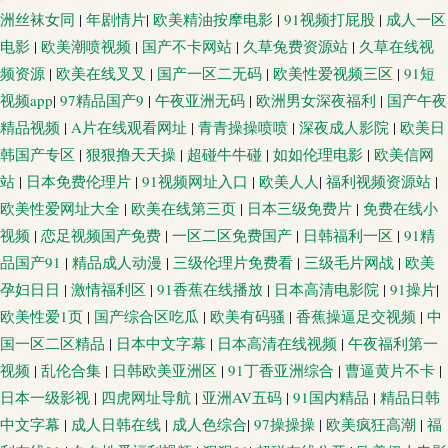
洲丝袜女同
|
年剧情片
|
欧美精油按摩电影
|
91视频打屁股
|
成人一区
电影
|
欧美潮喷视频
|
国产不卡网站
|
久草兔费资源站
|
久草在线视
频资源
|
欧美在线叉叉
|
国产一区二无码
|
欧美性爱视频三区
|
91短
视频app
|
97精品国产9
|
午夜亚洲无码
|
欧洲男女深夜福利
|
国产午夜
精品视频
|
A片在线观看网址
|
青青操操喷喷
|
深夜成人影院
|
欧美日
韩国产专区
|
狠狠撸天天操
|
超碰牛牛碰
|
如如伦理电影
|
欧美信网
站
|
日本免费伦理片
|
91视频网址入口
|
欧美人人
|
福利视频资源站
|
欧美性爱网址大全
|
欧美在线第三页
|
日本三级免费片
|
免费在线小
视频
|
恋足视频国产免费
|
一区二区免费国产
|
日韩福利一区
|
91精
品国产91
|
精品成人动漫
|
三级伦理片免费看
|
三级毛片网战
|
欧美
孕妇日日
|
激情福利区
|
91香蕉在线播放
|
日本高清电影院
|
91操片
|
欧美性爱1页
|
国产综合区吃瓜
|
欧美有码骚
|
香蕉操逼足交视频
|
中
国一区二区精品
|
日本中文字幕
|
日本高清在线视频
|
午夜福利第一
视频
|
乱伦合集
|
日韩欧美亚洲区
|
91丁香亚洲综合
|
曹逼黄片不卡
|
日本一级影视
|
四虎网址导航
|
亚洲AV五码
|
91国内精品
|
精品日韩
中文字幕
|
成人日韩在线
|
成人色综合
|
97操操操
|
欧美疯狂高潮
|
福