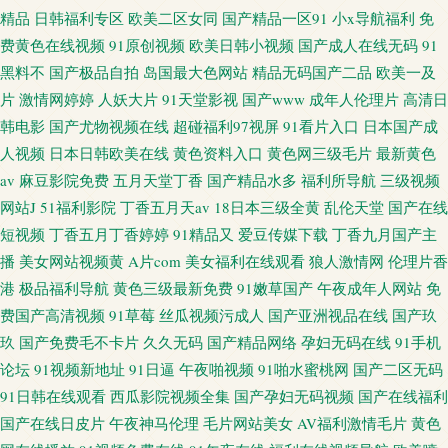
精品
日韩福利专区
欧美二区女同
国产精品一区91
小x导航福利
免
费黄色在线视频
91原创视频
欧美日韩小视频
国产成人在线无码
91
黑料不
国产极品自拍
岛国最大色网站
精品无码国产二品
欧美一及
片
激情网婷婷
人妖大片
91天堂影视
国产www
成年人伦理片
高清日
韩电影
国产尤物视频在线
超碰福利97视屏
91看片入口
日本国产成
人视频
日本日韩欧美在线
黄色资料入口
黄色网三级毛片
最新黄色
av
麻豆影院免费
五月天堂丁香
国产精品水多
福利所导航
三级视频
网站J
51福利影院
丁香五月天av
18日本三级全黄
乱伦天堂
国产在线
短视频
丁香五月丁香婷婷
91精品又
爱豆传媒下载
丁香九月国产主
播
美女网站视频黄
A片com
美女福利在线观看
狼人激情网
伦理片香
港
极品福利导航
黄色三级最新免费
91嫩草国产
午夜成年人网站
免
费国产高清视频
91草莓
丝瓜视频污成人
国产亚洲视品在线
国产玖
玖
国产免费毛不卡片
久久无码
国产精品网络
孕妇无码在线
91手机
论坛
91视频新地址
91日逼
午夜啪视频
91啪水蜜桃网
国产二区无码
91日韩在线观看
西瓜影院视频全集
国产孕妇无码视频
国产在线福利
国产在线日皮片
午夜神马伦理
毛片网站美女
AV福利激情毛片
黄色