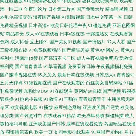
网在线播放
91视频免费在线
91午夜在线
福利在线视频导航
欧美喷
潮一区二区
午夜理论片
日本第二片区
国产免费大片
精品呦视频
日
本乱伦高清无码
深夜国产视频
91刺激视频
日本中文字幕一区
日韩
免费精品视频
日本高清v
欧美日韩伦理午夜
91碰超免费
亚洲色图网
站
精品欧美
成人AV在线观看
日本a级在线
干露脸熟女
在线观看黄
色网
成人抖音
爰上碰91
国产美女91视频
国产情侣片
97人人看
国产
三级视频在线
91免费视频精品
国产精品另类
黄色AV网站人
黄色91
福利社
污网址18禁
国产高清不卡二区
成人午夜视频免费
欧美激情
福利网
国产青青青草
91草逼视频
免费看片日韩
午夜视频福利免费
国产嫩草视频在线
69叉叉叉
最新日本在线视频
日韩成人a
青青操91
五月天婷婷
91短视频在线
国产在线观看的
白丝美女自慰网站
91福
利免费视频
加勒比91AV
91在线观看
黄网站av在线
国产视频
狠狠擼
狠狠擼
91桃色小视频
91激情
91干啪啪
青青操青青干
主播诱惑无码
专区
欧美视频电影
91播放
麻豆桃色网站
亚洲欧美国产另类
欧美伦
理另类
国产刺激对白
在线观看91精品
欧美成年视频
操碰操揉
成人
微拍福利导航
亚洲欧美国产日韩
成年在线观看免费
岛国精品在线播
放
狠狠撸第四色
欧美一页
女同电影在线观看
91网国产尤物在
毛片