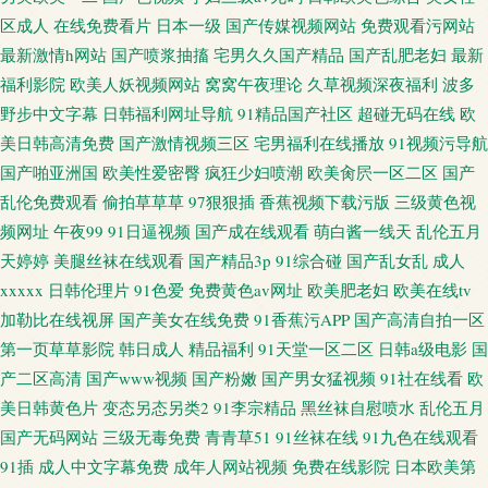
区成人
在线免费看片
日本一级
国产传媒视频网站
免费观看污网站
最新激情h网站
国产喷浆抽搐
宅男久久国产精品
国产乱肥老妇
最新
福利影院
欧美人妖视频网站
窝窝午夜理论
久草视频深夜福利
波多
野步中文字幕
日韩福利网址导航
91精品国产社区
超碰无码在线
欧
美日韩高清免费
国产激情视频三区
宅男福利在线播放
91视频污导航
国产啪亚洲国
欧美性爱密臀
疯狂少妇喷潮
欧美肏屄一区二区
国产
乱伦免费观看
偷拍草草草
97狠狠插
香蕉视频下载污版
三级黄色视
频网址
午夜99
91日逼视频
国产成在线观看
萌白酱一线天
乱伦五月
天婷婷
美腿丝袜在线观看
国产精品3p
91综合碰
国产乱女乱
成人
xxxxx
日韩伦理片
91色爱
免费黄色av网址
欧美肥老妇
欧美在线tv
加勒比在线视屏
国产美女在线免费
91香蕉污APP
国产高清自拍一区
第一页草草影院
韩日成人
精品福利
91天堂一区二区
日韩a级电影
国
产二区高清
国产www视频
国产粉嫩
国产男女猛视频
91社在线看
欧
美日韩黄色片
变态另态另类2
91李宗精品
黑丝袜自慰喷水
乱伦五月
国产无码网站
三级无毒免费
青青草51
91丝袜在线
91九色在线观看
91插
成人中文字幕免费
成年人网站视频
免费在线影院
日本欧美第