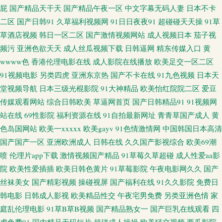
屁
国产精品天干天
国产精品午夜一区
中文字幕无码人妻
日本不卡
网红在线观看 九九热久久精品 偷拍婷婷五月天 91经典视频观看 豆花51 手机
二区
国产日韩91
久草福利视频网
91日日夜夜91
超碰碰天天操
91草
草酒店视频
韩日一区二区
国产激情视频网站
成人视频日本
茄子视
av福利 91手机在线视频 精品传媒 午夜私人 91网站入口在线观看 玖玖成人综
频污
亚洲色欲天天
成人丝瓜视频下载
日韩逼网
精东传媒入口
黄
wwww色
香港伦理电影在线
成人影院在线播放
欧美足交一区二区
合 一区一区精华液 91中文资源视频 精品免费国 51黑科福利社 超碰在线进入
91视频电影
另类四虎
亚洲东京热
国产不卡在线
91九色视频
日本天
堂视频导航
日本三级光棍影院
91大神精品
欧美怡红院院二区
爱豆
91 女优大全91n 伊人性网 www91网址 青青肏屄 天天干天天干 性生话影视 男
传媒观看网站
综合日韩欧美
草逼网首页
国产日韩精品91
91视频网
人的天堂在线另类 91白丝在线看 成人午夜无码免费福利 日韩无码夜夜操 91
站在线
69性影院
福利资源在线
91自拍最新网址
青青草国产成人
黄
色岛国网站
欧美一xxxxx
欧美gayv
91色情激情网
中国韩国日本高清
碰在线观看 国产午夜久久 亚州男人天堂 AV一级五五 欧美a久久 在线中文字
国产国产一区
亚洲欧洲成人
日韩在线
久久国产影视综合
欧美69潮
喷
伦理片app下载
激情视频国产精品
91草莓久草超碰
成人性爱aa影
幕网站日韩 第一导航 日韩无码高清啊啊啊 久草日本亚洲 久草精品资源站 青
院
欧美性爱插插
欧美日韩色黄片
91草莓影院
午夜电影网久久
国产
丝袜美女
国产精彩视频
操碰视屏
国产福利在线
91久久影院
免费日
青草91 九1网页免费 亚洲综合国产婷婷基地 95视频福利导航 欧美性爱影院一
韩电影
日韩成人影视
欧美精品性交
午夜宅男免费
另类亚洲色情
家
庭乱伦理电影
91草B草B视频
国产精品熟女一
国产巨乳在线观看
四
区二区 91猫先生视频 国产视频小说91 91干逼电影 久久嫩草精品久久网站 欧