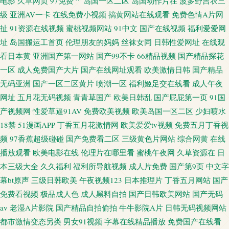
电影
久草网页
97免费艹
岛国一区二区
岛国动作片在
波多野吉衣三
级
亚洲AV一卡
在线免费小视频
搞黄网站在线观看
免费色情A片网
扯
91资源在线视频
蜜桃视频网站
91中文
国产在线视频
福利爱爱网
址
岛国搬运工首页
伦理朋友的妈妈
丝袜女同
日韩性爱网址
在线观
看日本黄
亚洲国产第一网站
国产99不卡
66精品视频
国产精品探花
一区
成人免费国产大片
国产在线网址观看
欧美激情日韩
国产精品
无码亚洲
国产一区二区黄片
喷潮一区
福利姬足交在线看
成人午夜
网址
五月花无码视频
青青草国产
欧美日韩乱
国产屁屁第一页
91国
产视频网
性爱草逼91AV
免费欧美视频
欧美岛国一区二区
少妇喷水
18禁
51漫画APP
丁香五月花激情网
欧美爱爱tv视频
免费五月丁香视
频
97香蕉超级碰碰
国产免费看二区
三级黄色片网站
综合网黄
在线
播放观看
欧美电影在线
伦理片在哪里看
蜜桃午夜网
久草资源在
日
本三级大全
久久福利
福利所导航视频
成人片免费
国产第9页
中文字
幕bt原声
三级日韩欧美
午夜视频123
日本推理片
丁香五月网站
国产
免费看视频
极品成人色
成人黑料自拍
国产日韩欧美网站
国产无码
av
老湿A片影院
国产精品自拍偷拍
牛牛影院A片
日韩无码视频网站
都市激情变态另类
男女91视频
字幕在线精品播放
免费国产在线看