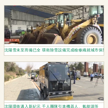
沈陽雪未至而備已全 環衛除雪設備完成檢修織就城市保障
沈陽環衛邁入新紀元 千人團隊引進機器人、氫能源等