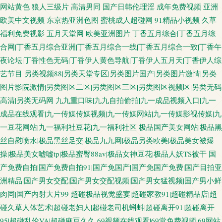
网站黄色
狼人三级片
高清男同
国产日韩伦理淫
成年免费视频
亚洲
欧美中文视频
东京热亚洲色图
蜜桃成人超碰网
91精品小视频
久草
福利免费视影
五月天堂网
欧美亚洲图片
丁香五月综合|丁香五月综
合网|丁香五月综合亚洲|丁香五月综合一线|丁香五月综合一致|丁香午
夜论坛|丁香性色无码|丁香伊人黄色导航|丁香伊人五月天|丁香伊人综
艺节目
另类视频88|另类天堂专区|另类图片国产|另类图片激情|另类
图片影院激情|另类图区二区|另类图区三区|另类图区视频区|另类无码
高清|另类无码网
九九重口味|九九自拍偷拍|九一成品视频入口|九一
成品在线观看|九一传媒传媒视频|九一传媒网站|九一传媒影视传媒|九
一豆花网站|九一福利社豆花|九一福利社区
极品国产美女网站|极品黑
丝自慰喷水|极品黑丝足交|极品九九网|极品另类欧美|极品美女被爆
操|极品美女嘘嘘tp|极品蜜臀88av|极品女神豆花|极品人妖TS被干
国
产免费自拍|国产免费自拍91|国产免国产|国产免国产免费|国产目拍亚
洲精品|国产男女交配|国产男女交配视频|国产男女猛视频|国产男小鲜
肉同|国产内射大片99
超碰极品视觉盛宴|超碰家教91|超碰精品店|超
碰久草人体艺术|超碰老妇人|超碰老司机蝌蚪|超碰离开91|超碰离开
95|超碰乱伦VA|超碰麻豆久久
69视频在线观看|69堂免费视频|69网站