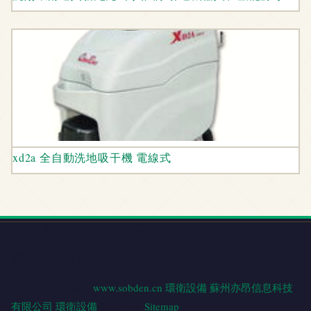
xd2a 全自動洗地吸干機 電線式
地址：張家港市楊舍鎮云盤二村83幢M211
電話：1866213**
Copyright © 2026
www.sobden.cn
環衛設備
蘇州亦昂信息科技
有限公司
環衛設備
版權所有
Sitemap