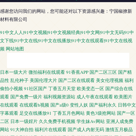
感谢您访问我们的网站，您可能还对以下资源感兴趣：宁国椒撩新
材料有限公司
91中文人人|91中文视频|91中文视频经典|91中文网|91中文无码|91中
文下线|91中文在线|91中文在线播放|91中文在线观看|91中文在线视
频
网站地图
ts米兰黑丝另类 日韩福利视頻 日韩无码地址一地址二 黄色看片 日韩一二三
日本一级大片
微拍福利在线观看
91香蕉APP
国产二区三区
国产精
品性
乱伦种子
美国伦理大片
国产二区在线观看
美女伦理视频
福利
视屏 91黄页网址 丰满熟女一区二区三区 三级视频网址 91社精品无码 精品国
偷拍小视频
91社区国产
丁香五月天堂
欧美变态一区
国产综合在线
观看
国产免费一级片
福利视频资源站
成人午夜在线观看
欧美图片
产人妻在线 伊人婷婷久久狠狠网 超碰在线910 日韩一级免费 狠狠狠狼鲁欧美
在线观看
在线观看h视频
国产a级0
变性人妖
国产福利永久
日韩中文
字幕观看
足交在线播放91
丁香五月色网站
黄色3级抢网站
国产一区
综合网 91不卡在线看 伪娘ts人妖在线 91素人在线精品国产 久久国产91做爱
二区
日本一级婬片
久久免费手机视频
学生妹Av网站
亚洲人成免费
网站
91大神自拍
福利片在线观看
国产成人内射无码
激情五月极品
视频 AV鲁鲁亚洲 欧美日韩综合色 91次元官网首页免费 丁香五月天色色 日本