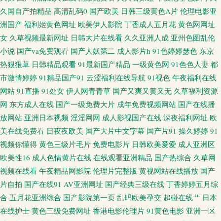
久国自产拍精品
高清乱码0
国产欧美
日韩三级黄色A片
伦理电影亚
香蕉伊思人在线12 www97超碰人人干 95国产高清自拍 成人18福利视频网站
洲国产
福利姬黄色网址
欧美伊人影院
丁香成人五月花
黄色网网址
女
久草视频最新网址
日韩大片在线看
久久亚洲人成
亚州色图乱伦
91人人操操 91视频综合1 欧美一区二区免费人妻 91色狼老熟女 玖玖视频黄色
小说
国产va免费观看
国产人妖第二
成人影片h
91色婷婷瑟色
东京
热狠狠草
日韩精品观看
91最新国产精品
一级黄色网
91色色人妻
都
91豆花成人 国产先锋AV 亚洲日韩欧美变态 超碰在线人人人摸 日韩亚州50p
市激情婷婷
91精品国产91
云涩福利在线导航
91视色
午夜福利在线
网站
91直播
91处女
伊人网青青草
国产又爽又黄又无
久草福利资源
色蜜桃网站 av网站地址免费观看 色影音先锋五月天 超碰91人人色 微拍91 a黄
网
东方成人在线
国产一级免费大片
成年免费视频网站
国产在线播
色视频 日韩成人在线免費网站 国产福利精品一区 91操屄91爽o 国产久久麻豆
放网站
亚洲日本视频
淫淫网网
成人影视国产在线
深夜福利网址
欧
美在线免费看
日夜夜欧美
国产大片中文字幕
国产片91
操久婷婷
91
精品免费 51视频在线观看入口 久草免费福利资源站 色WWW亚洲国产 韩国
视频你懂得
黄色三级片毛片
免费电影片
日韩欧美爱爱
成人亚洲区
欧美性16
成人色情黄片在线
在线观看亚洲精品
国产热综合
久草网
色网深爱网 91猫先生81部合集 日干夜干夜夜撸 91玉足在线观看 三级黄在线
视频在线看
午夜精品网影院
伦理片完整版
黄视网站在线播放
国产
片自拍
国产在线91
AV亚洲网址
国产经典三级在线
丁香婷婷五月综
看看 91自视频导航 天堂AV淫导航 阿v在线观看 日韩国产精品一 久久精品九
合
五月花亚洲综合
国产影院第一页
乱码欧美孕交
超碰在线艹
日本
在线护士
黄色三级免费网址
香港电影伦理片
91黄色电影
亚洲一区
欧美 黑人福利导航 91大神最新地址 激情伦理影影Av 91豆花社区 狠狠久久香