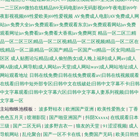
一二三区|69微拍在线精品|69无码电影|69无码影视|69午夜电影|69午
夜影视视频|69性爱欧美|69性爱视频
AV免费成人电影|AV免费成人网
站|av免费大全|av免费观看|av免费观看东京|av免费观看网站|av免费
观看网址|av免费看|av免费看大香蕉|av免费网页
精品一区二区三|精
品一区二区三区|精品一区二区视|精品一区二区视频|精品一区二区在
线|精品一区二舔|精品一区国产|精品一区国产vr|精品一区女同|精品一
区区
成人贴图论坛精品|成人偷拍熟女|成人晚上福利|成人网av|成人
网A级|成人网导航|成人网站av天堂|成人网站wav|成人网站地址|成人
网站观看地址
日韩在线免费|日韩在线免费观看av|日韩在线视频观看
在线看|日韩中短外部专区|日韩中文在线破处|日韩中文字幕不卡|日韩
中文字幕观看|日韩中文字幕六区|日韩中文字幕人妻系列视频|日韩中
文字幕一区
主站蜘蛛池模板：
波多野桔衣
|
欧洲国产亚洲
|
欧美性爱熟女
|
丁香
色色五月天
|
喷潮影院
|
国产啪亚洲国产
|
抖阴Xxxxx
|
在线观看日本
三级
|
国产二区无码
|
波多野吉衣一
|
狼友的天堂
|
91涩涩视频
|
成人
导航网站
|
乱伦聚合
|
国产一区不卡在线
|
免费国产无码
|
欧美日韩性