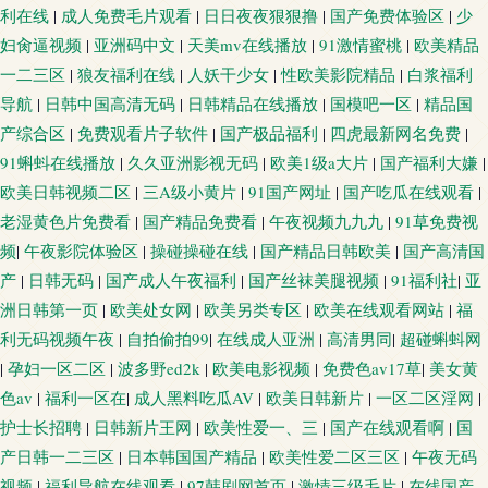
利在线
|
成人免费毛片观看
|
日日夜夜狠狠撸
|
国产免费体验区
|
少
妇肏逼视频
|
亚洲码中文
|
天美mv在线播放
|
91激情蜜桃
|
欧美精品
一二三区
|
狼友福利在线
|
人妖干少女
|
性欧美影院精品
|
白浆福利
导航
|
日韩中国高清无码
|
日韩精品在线播放
|
国模吧一区
|
精品国
产综合区
|
免费观看片子软件
|
国产极品福利
|
四虎最新网名免费
|
91蝌蚪在线播放
|
久久亚洲影视无码
|
欧美1级a大片
|
国产福利大嫌
|
欧美日韩视频二区
|
三A级小黄片
|
91国产网址
|
国产吃瓜在线观看
|
老湿黄色片免费看
|
国产精品免费看
|
午夜视频九九九
|
91草免费视
频
|
午夜影院体验区
|
操碰操碰在线
|
国产精品日韩欧美
|
国产高清国
产
|
日韩无码
|
国产成人午夜福利
|
国产丝袜美腿视频
|
91福利社
|
亚
洲日韩第一页
|
欧美处女网
|
欧美另类专区
|
欧美在线观看网站
|
福
利无码视频午夜
|
自拍偷拍99
|
在线成人亚洲
|
高清男同
|
超碰蝌蚪网
|
孕妇一区二区
|
波多野ed2k
|
欧美电影视频
|
免费色av17草
|
美女黄
色av
|
福利一区在
|
成人黑料吃瓜AV
|
欧美日韩新片
|
一区二区淫网
|
护士长招聘
|
日韩新片王网
|
欧美性爱一、三
|
国产在线观看啊
|
国
产日韩一二三区
|
日本韩国国产精品
|
欧美性爱二区三区
|
午夜无码
视频
|
福利导航在线观看
|
97韩剧网首页
|
激情三级毛片
|
在线国产