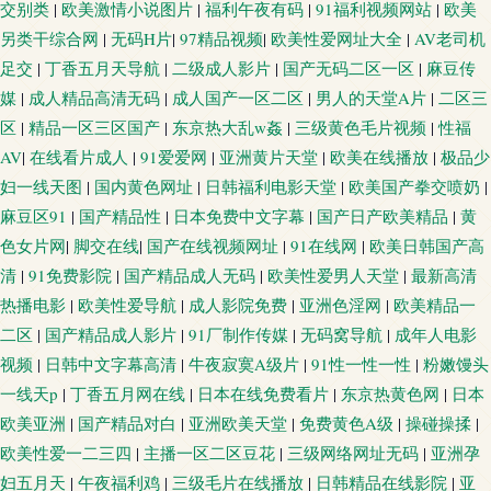
交别类
|
欧美激情小说图片
|
福利午夜有码
|
91福利视频网站
|
欧美
另类干综合网
|
无码H片
|
97精品视频
|
欧美性爱网址大全
|
AV老司机
足交
|
丁香五月天导航
|
二级成人影片
|
国产无码二区一区
|
麻豆传
媒
|
成人精品高清无码
|
成人国产一区二区
|
男人的天堂A片
|
二区三
区
|
精品一区三区国产
|
东京热大乱w姦
|
三级黄色毛片视频
|
性福
AV
|
在线看片成人
|
91爱爱网
|
亚洲黄片天堂
|
欧美在线播放
|
极品少
妇一线天图
|
国内黄色网址
|
日韩福利电影天堂
|
欧美国产拳交喷奶
|
麻豆区91
|
国产精品性
|
日本免费中文字幕
|
国产日产欧美精品
|
黄
色女片网
|
脚交在线
|
国产在线视频网址
|
91在线网
|
欧美日韩国产高
清
|
91免费影院
|
国产精品成人无码
|
欧美性爱男人天堂
|
最新高清
热播电影
|
欧美性爱导航
|
成人影院免费
|
亚洲色淫网
|
欧美精品一
二区
|
国产精品成人影片
|
91厂制作传媒
|
无码窝导航
|
成年人电影
视频
|
日韩中文字幕高清
|
牛夜寂寞A级片
|
91性一性一性
|
粉嫩馒头
一线天p
|
丁香五月网在线
|
日本在线免费看片
|
东京热黄色网
|
日本
欧美亚洲
|
国产精品对白
|
亚洲欧美天堂
|
免费黄色A级
|
操碰操揉
|
欧美性爱一二三四
|
主播一区二区豆花
|
三级网络网址无码
|
亚洲孕
妇五月天
|
午夜福利鸡
|
三级毛片在线播放
|
日韩精品在线影院
|
亚