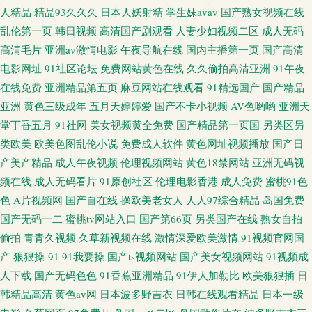
人精品
精品93久久久
日本人妖射精
学生妹avav
国产熟女视频在线
美女成人视频 91探花色情 中文字幕37页 美日韩三极 97资源站狠狠撸 先锋av
乱伦第一页
韩日视频
高清国产剧观看
人妻少妇视频二区
成人无码
高清毛片
亚洲av激情电影
午夜导航在线
国内主播第一页
国产高清
黄色电影 福利院av 伊人久久网站 国产熟女精品在线 91传煤网站直接进入 欧
电影网址
91社区论坛
免费网站黄色在线
久久偷拍高清亚洲
91午夜
在线免费
亚洲精品第五页
麻豆网站在线观看
91精选国产
国产精品
美性爱Tv人与兽 91在线视频观看高清网站 色悠悠中文视频 肏屄直播表演黑
亚洲
黄色三级成年
五月天婷婷爱
国产不卡小视频
AV色哟哟
亚洲天
堂丁香五月
91社网
美女视频黄全免费
国产精品第一页国
另类区另
料 亚州欧美日韩综合在线
类欧美
欧美色图乱伦小说
免费成人软件
黄色网址视频播放
国产日
产美产精品
成人午夜视频
伦理视频网站
黄色18禁网站
亚洲无码视
频在线
成人无码看片
91原创社区
伦理电影香港
成人免费
蜜桃91色
色
A片视频网
国产自在线
操欧美老女人
人人97综合精品
岛国免费
国产无码一二
蜜桃tv网站入口
国产第66页
另类国产在线
熟女自拍
偷拍
青青久视频
久草新视频在线
激情深爱欧美激情
91视频官网国
产
狠狠操-91
91我要操
国产ts视频网站
国产美女视频网站
91视频成
人下载
国产无码色色
91香蕉亚洲精品
91伊人加勒比
欧美狠狠插
日
韩精品高清
黄色av网
日本波多野吉衣
日韩在线观看精品
日本一级