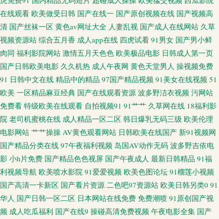
虎免费91
国内精品无码短片
超碰成人操操
欧美猛交视频
西瓜影院
在线观看
欧美做受日韩
国产在线一
国产原创视频在线
国产视频高
美亚洲日韩国产 91九色呆哥在线 91永久免费视频 国产精品久久日本 久热无
清
国产丝袜一区
黄色av网址大全
人妻乱视
国产成人在线网站
久草
视频资源站
综合五月香
成人app在线
四虎试看
91男女
国产男小鲜
码视频免费看 欧美sss 久草福利资源 91性交A片 男人天堂A片 国产午夜在线
肉同
福利影院网站
激情五月天色色
欧美极品电影
日韩成人第一页
看 性情AV 91综合人人插 91爆艹 久久国产精品人妻 91官方网站在线观看 九
国产日韩欧美电影
久久机热
成人午夜网
黄色天堂男人
操视频免费
91
日韩中文在线
精品中的精品
97国产精品视频
91美女在线视频
51
九av 九操大香蕉视频9 国产精诚精品 婷婷色播亚洲综合色播 婷婷五月天资源
欧美
一区精品麻豆经典
国产在线观看资源
波多野洁衣视频
污网站
免费看
特级欧美在线观看
自拍视频91
91艹艹
久草网在线
18福利影
站 亚洲黄色osjdyd 大香蕉老司机大香蕉 www四虎AV站 色图2p 92精品福利在
院
老司机蜜桃在线
成人精品一区二区
韩日爆乳无码三级
欧美伦理
电影网站
艹艹操操
AV黄色观看网站
日韩欧美在线国产
新91视频网
线 日韩精品一 91人妻人妻 久久国产高潮久久 淫网导航 东方Va黑人 日韩一二
国产精品分类在线
97午夜福利视频
岛国AV动作无码
波多野吉依电
影
小h片免费
国产精品色色视屏
国产午夜成人
最新日韩精品
91福
AV 91乱子伦国产 国产麻豆毛片网站 亚洲av成人电影不卡 福利导视频 少妇激
利视频导航
欧美喷水影院
91爱爱视频
欧美色图论坛
91榴莲小视频
国产高清一卡新区
国产看片资源
二色吧97资源站
欧美日韩另类0
91
情导航大全 91香蕉入口 欧美高清在线视频 91伊人久久大香蕉 日韩成人黄噢
华人
国产日韩一区二区
日本网站在线免费
免费潮喷
91原创国产视
频
成人吃瓜福利
国产在线9
操碰高清免费视频
午夜电影全集
国产
美成人黄 91色日网 久久看久久 91猫先生欧美精品 九九re 伊人午夜剧场 超碰