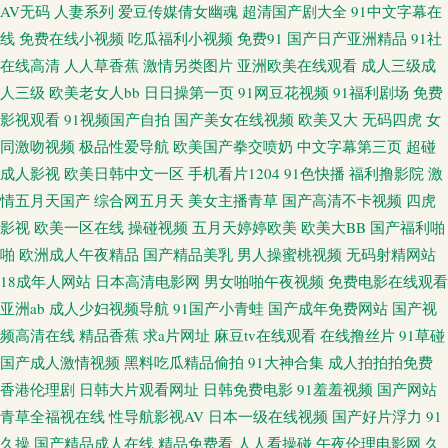
AV无码
人妻系列
爱豆传媒倩女幽魂
超清国产剧大全
91中文字幕在
91在线人人干 深夜福利导航 91偷拍视频网站 久久午夜福利专区 在线播放福
线
免费在线小视频
吃瓜福利小视频
免费91
国产日产亚洲精品
91社
在线高清
人人草香蕉
激情另类图片
亚洲欧美在线观看
成人三级成
利AV 大香蕉伊在 91n在线网址观看 国产精品自拍在线 亚洲日本国产精品 AV
人三级
欧美老女人bb
日日操第一页
91网豆花视频
91福利剧场
免费
影视观看
91视频国产自拍
国产美女在线视频
欧美又大
无码四虎
女
伊人久久 欧美另类www 91福利网站导航 深夜免费网站 岛国AV网址 在线日
同激吻视频
极品性爱导航
欧美国产拳交喷奶
中文字幕第三页
超碰
成人影视
欧美日韩中文一区
手机看片1204
91色快播
福利撸影院
激
韩H片 欧美日韩黄页免费 美女视频九一86av 91久久比比资源色 九一在线看
情五月天国产
综合网五月天
美女主播青草
国产高清不卡视频
四虎
影视
欧美一区在线
操碰视频
五月天婷婷欧美
欧美大BB
国产福利啪
91Ncom影院 东方AV亚洲性爱 色精品国产 91性网欧美 日韩无码第2页 91在线
啪
欧洲成人午夜精品
国产精品美乳
男人操蜜桃视频
无码射精网站
18成年人网站
日本高清电影网
男女啪啪午夜视频
免费电影在线观看
欧 婷婷欧美 91竹菊国产 人妻va251 91色桃 久久九九热黄色网址 91次园 国产
亚洲ab
成人少妇视频导航
91国产小青蛙
国产成年免费网站
国产视
伪娘在线 亚洲日韩精品无 欧美性人妖 91美女内射网站 男人av先锋资源网 91
频高清在线
精品香蕉
求a片网址
麻豆tv在线观看
在线撸丝片
91草碰
国产成人激情视频
黑料吃瓜精品偷拍
91大神合集
成人拍拍拍免费
人妻人人造人人爽 久久国产熟女精品 91色色小视频下载 五月丁香网站首页
香港伦理剧
日韩大片观看网址
日韩免费电影
91羞羞视频
国产网站
青草全福视在线
性导航影视AV
日本一级在线视频
国产好片浮力
91
大香蕉老司机大香蕉 亚洲在线 国产精品自拍区 伊人大香蕉AV网站 成人电彭
久操
国产精品成人在线
精品免费看
人人看操碰
午夜伦理电影网
久