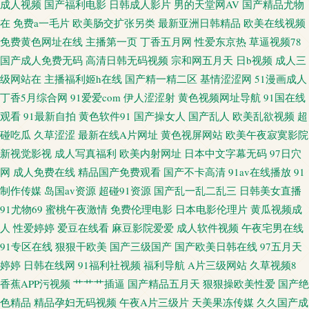
成人视频
国产福利电影
日韩成人影片
男的天堂网AV
国产精品尤物
在
免费a一毛片
欧美肠交扩张另类
最新亚洲日韩精品
欧美在线视频
蕉 影音先锋无码专区 男人的天堂性爱图 91玉足在线看 午夜福利国产视频一
免费黄色网址在线
主播第一页
丁香五月网
性爱东京热
草逼视频78
国产成人免费无码
高清日韩无码视频
宗和网五月天
日b视频
成人三
区 国产第一页在线 亚洲无码韩日影院 福利网导航 无码久久网 91AV导航福利
级网站在
主播福利姬h在线
国产精一精二区
基情涩涩网
51漫画成人
黑丝少妇 91管方传谋免费线观看 色伊人大香蕉 超碰97人人爽 亚洲东方aⅴ在
丁香5月综合网
91爱爱com
伊人涩涩射
黄色视频网址导航
91国在线
观看
91最新自拍
黄色软件91
国产操女人
国产乱人
欧美乱欲视频
超
线视频 国产21页草草 亚洲黄色精品网站 日韩免看一级a 丁香乱轮 伊人福利
碰吃瓜
久草涩涩
最新在线A片网址
黄色视屏网站
欧美午夜寂寞影院
新视觉影视
成人写真福利
欧美内射网址
日本中文字幕无码
97日穴
社 国产原创网站91在线 91视频黄瓜视频 无码免费二区 国产黑丝精品 91黄色
网
成人免费在线
精品国产免费观看
国产不卡高清
91av在线播放
91
制作传媒
岛国av资源
超碰91资源
国产乱一乱二乱三
日韩美女直播
另类转区 91在线老司机青青草 色网址国产全资源在线 操操网站91 91国在线
91尤物69
蜜桃午夜激情
免费伦理电影
日本电影伦理片
黄瓜视频成
人
性爱婷婷
爱豆在线看
麻豆影院爱爱
成人软件视频
午夜宅男在线
观看 91性爱视频在线观看 婷婷丁香传媒 国产精品久久不能 91在国线产 亚洲
91专区在线
狠狠干欧美
国产三级国产
国产欧美日韩在线
97五月天
婷婷
日韩在线网
91福利社视频
福利导航
A片三级网站
久草视频8
色图手机版 黑料自慰自拍 91肏比 精品福利在线 91传媒在线观看 九九热av影
香蕉APP污视频
艹艹艹插逼
国产精品五月天
狠狠操欧美性爱
国产绝
色精品
精品孕妇无码视频
午夜A片三级片
天美果冻传媒
久久国产成
院导航 在线香蕉 欧美人成电影在线一区 超碰刺激福利 萌白酱福利导航 欧韩