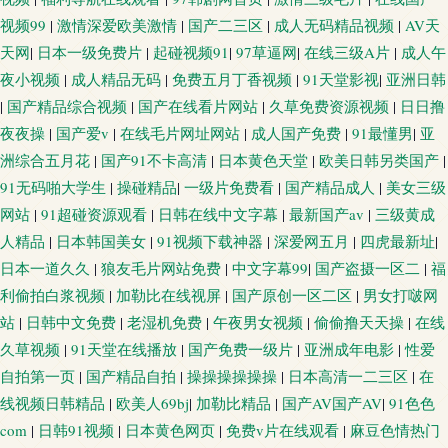
视频99
|
激情深爱欧美激情
|
国产二三区
|
成人无码精品视频
|
AV天
天网
|
日本一级免费片
|
起碰视频91
|
97草逼网
|
在线三级A片
|
成人午
夜小视频
|
成人精品无码
|
免费五月丁香视频
|
91天堂影视
|
亚洲日韩
|
国产精品综合视频
|
国产在线看片网站
|
久草免费资源视频
|
日日撸
夜夜操
|
国产爱v
|
在线毛片网址网站
|
成人国产免费
|
91最懂男
|
亚
洲综合五月花
|
国产91不卡高清
|
日本黄色天堂
|
欧美日韩另类国产
|
91无码啪大学生
|
操碰精品
|
一级片免费看
|
国产精品成人
|
美女三级
网站
|
91超碰资源观看
|
日韩在线中文字幕
|
最新国产av
|
三级黄成
人精品
|
日本韩国美女
|
91视频下载神器
|
深爱网五月
|
四虎最新址
|
日本一道久久
|
狼友毛片网站免费
|
中文字幕99
|
国产盗摄一区二
|
福
利偷拍白浆视频
|
加勒比在线视屏
|
国产原创一区二区
|
男女打啵网
站
|
日韩中文免费
|
老湿机免费
|
午夜男女视频
|
偷偷撸天天操
|
在线
久草视频
|
91天堂在线播放
|
国产免费一级片
|
亚洲成年电影
|
性爱
自拍第一页
|
国产精品自拍
|
操操操操操操
|
日本高清一二三区
|
在
线视频日韩精品
|
欧美人69bj
|
加勒比精品
|
国产AV国产AV
|
91色色
com
|
日韩91视频
|
日本黄色网页
|
免费v片在线观看
|
麻豆色情热门